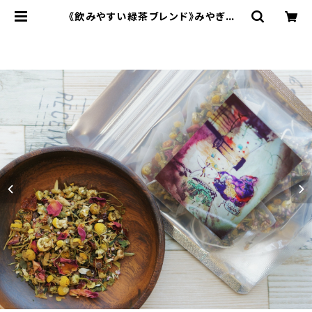
《飲みやすい緑茶ブレンド》みやぎの |
herbal tea shop うさぎ薬草