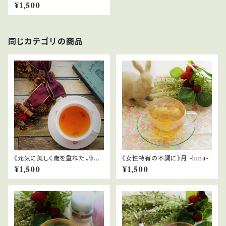
ぎの
¥1,500
同じカテゴリの商品
《元気に美しく歳を重ねたい》麗
《女性特有の不調に》月 -luna-
-uruwashi-
¥1,500
¥1,500