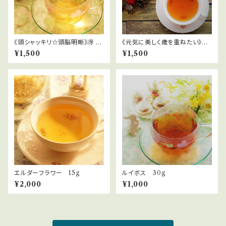
《頭シャッキリ☆頭脳明晰》冴 -s
《元気に美しく歳を重ねたい》麗
ae-
-uruwashi-
¥1,500
¥1,500
エルダーフラワー 15g
ルイボス 30g
¥2,000
¥1,000