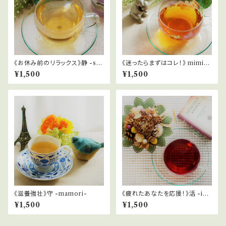
《お休み前のリラックス》静 -shi
《迷ったらまずはコレ！》 mimic
zuka-
o
¥1,500
¥1,500
《滋養強壮》守 -mamori-
《疲れたあなたを応援！》活 -iki
ru-
¥1,500
¥1,500