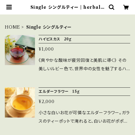
Single シングルティー | herbal t
ea shop うさぎ薬草
HOME
Single シングルティー
ハイビスカス 20g
¥1,000
《爽やかな酸味が疲労回復と美肌に導く》 その
美しいルビー色で、世界中の女性を魅了するハ
イビスカス。 鉄、カリウム、カルシウム、銅、亜鉛
などミネラルをたっぷり含み、代謝を上げて心身
エルダーフラワー 15g
を元気にしてくれるハーブです。 かのクレオパト
¥2,000
ラが愛したことでも有名です。 美しいルビー色
は、ブルーベリーなどにも含まれるアントシアニ
小さな白いお花が可憐なエルダーフラワー。ガラ
ン色素です。 ちょっと疲れがたまって元気が出な
スのティーポットで淹れると、白いお花がポポポ
いなと感じる時にどうぞ。 ハイビスカス単体で
ッと咲いたようになって、とっても可愛いんです