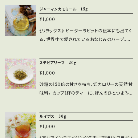
は酸味が強いので、相性抜群のローズヒップや、
♡ そのキュートな姿とは裏腹に、なかなかの実
ジャーマンカモミール 15g
ステビアやリコリスといった甘味のあるハーブと
力派ハーブ。フラボノイドをたっぷり含み、身体を
ブレンドしたり、はちみつなどを加えると飲みや
¥1,000
しっかりと温め、『インフルエンザの特効薬』と呼
すくなります。 ※写真はイメージです。 【風味】
ばれています。 【風味】 「マスカットのような」と
《リラックス》 ピーターラビットの絵本にも出てく
強い酸味 【学名】 Hibiscus sabdariffa 【別
形容される甘い香りと、やさしい甘味。 【学名】
る、世界中で愛されているおなじみのハーブ。お
名】 ローゼル、カルカデ 【原産国】 ハンガリ
Sambucus nigra 【原産国】 アルバニア 【内
腹を壊したピーターに、お母さんうさぎがこのカ
ー 【内容量】 20g（約10～11杯分） 【配送につ
容量】 15g（ティースプーン山盛り1杯で淹れ
モミールのティーを与えるシーンがあります。
いて】 レターパックライト（全国一律430円、追跡
ステビアリーフ 20g
て約15杯分） 【配送について】 レターパックライ
「リンゴのような」と形容される魅力的な甘い香
サービスつき）でお届けいたします。 ご注文日か
ト（全国一律430円、追跡サービスつき）でお届
¥1,000
りは、ストレスや不安をやわらげ、心を穏やかに
ら5日以内に発送いたします。 【必ずお読みくだ
けいたします。 ご注文日から5日以内に発送いた
し、眠りへと誘います。月経痛や、ストレスからく
砂糖の150倍の甘さを持ち、低カロリーの天然甘
さい】 ハーブは食品であり、医薬品ではありませ
します。 【必ずお読みください】 ハーブは食品で
る胃痛などにもよく用いられています。 ヨーロッ
味料。 カップ1杯のティーに、ほんのひとつまみ
ん。 ハーブは、その含有成分により健康維持のた
あり、医薬品ではありません。 ハーブは、その含
パでは、お子さまにもよく飲まれています。 ミル
入れるだけで甘味がプラスされます。 甘味は精
めの穏やかな作用が期待できます。 しかし、「必
有成分により健康維持のための穏やかな作用が
クティーにすると、よりリラックス効果が高まり
神的充足をもたらし、心身に活力を与えると言
ず効果がある」「病気が治る」というものではあ
期待できます。 しかし、「必ず効果がある」「病気
ルイボス 30g
おすすめ。ぜひお休み前の一杯にどうぞ。 ※キク
われています。摂りすぎに注意。 ※キク科アレル
りません。 持病のある方、通院されている方、薬
が治る」というものではありません。 持病のある
科アレルギーの方は、飲用をお控えください。
¥1,000
ギーの方は、飲用をお控えください。 【内容量】 2
を服用されている方、妊娠中・授乳中の方は、ご
方、通院されている方、薬を服用されている方、
【風味】 自然な甘味と、りんごのような香り。
0g 【必ずお読みください】 ハーブは食品であり、