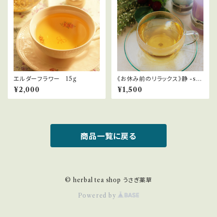
エルダーフラワー 15g
《お休み前のリラックス》静 -shi
zuka-
¥2,000
¥1,500
商品一覧に戻る
© herbal tea shop うさぎ薬草
Powered by