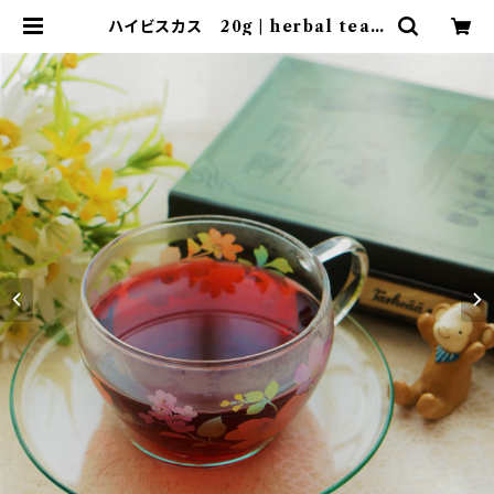
ハイビスカス 20g | herbal tea s
hop うさぎ薬草